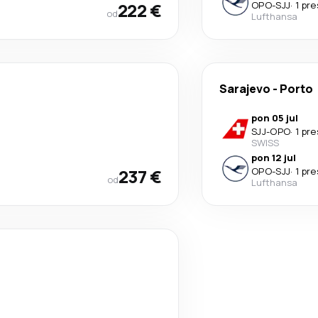
222 €
OPO
-
SJJ
·
1 pr
od
Lufthansa
Sarajevo
-
Porto
pon 05 jul
SJJ
-
OPO
·
1 pr
SWISS
pon 12 jul
237 €
OPO
-
SJJ
·
1 pr
od
Lufthansa