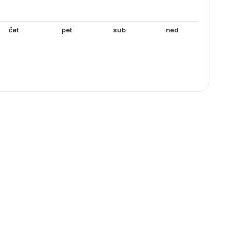
čet
pet
sub
ned