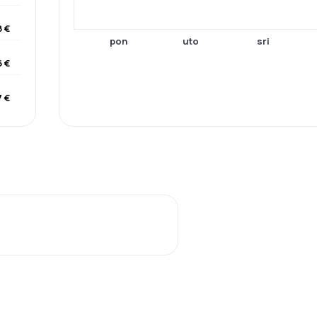
 €
pon
uto
sri
6 €
7 €