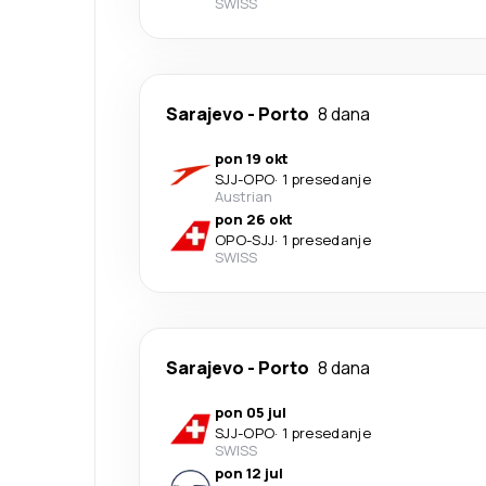
SWISS
Sarajevo
-
Porto
8 dana
pon 19 okt
SJJ
-
OPO
·
1 presedanje
Austrian
pon 26 okt
OPO
-
SJJ
·
1 presedanje
SWISS
Sarajevo
-
Porto
8 dana
pon 05 jul
SJJ
-
OPO
·
1 presedanje
SWISS
pon 12 jul