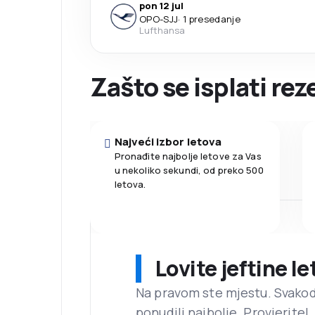
pon 12 jul
OPO
-
SJJ
·
1 presedanje
Lufthansa
Zašto se isplati re
Najveći izbor letova
Pronađite najbolje letove za Vas
u nekoliko sekundi, od preko 500
letova.
Lovite jeftine l
Na pravom ste mjestu. Svako
ponudili najbolje. Provjerite!