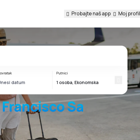
Probajte naš app
Moj profil
ovratak
Putnici
 Francisco Sa