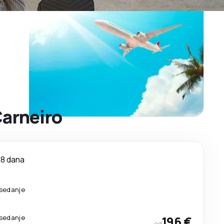
Carneiro
8 dana
esedanje
esedanje
196 €
od