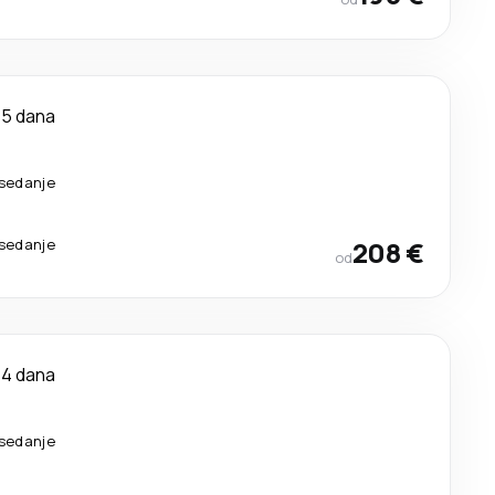
5 dana
esedanje
esedanje
208 €
od
4 dana
esedanje