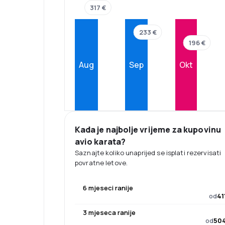
317 €
233 €
196 €
Aug
Sep
Okt
Kada je najbolje vrijeme za kupovinu
avio karata?
Saznajte koliko unaprijed se isplati rezervisati
povratne letove.
6 mjeseci ranije
od
41
3 mjeseca ranije
od
504