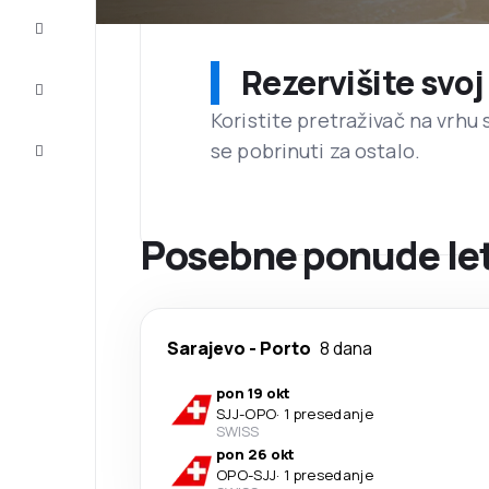
Dovršite
putovanje
Rezervišite svoj
Inspiracija
i savjeti
Koristite pretraživač na vrhu 
Korisnička
se pobrinuti za ostalo.
usluga
Posebne ponude let
Sarajevo
-
Porto
8 dana
pon 19 okt
SJJ
-
OPO
·
1 presedanje
SWISS
pon 26 okt
OPO
-
SJJ
·
1 presedanje