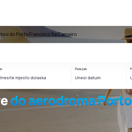
tovi do Porto Francisco Sa Carneiro
o
Polazak
P
ve
do
aerodroma
Porto