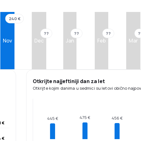
240 €
??
??
??
?
Nov
Dec
Jan
Feb
Mar
Otkrijte najjeftiniji dan za let
Otkrijte kojim danima u sedmici su letovi obično najpovol
475 €
456 €
445 €
1 €
 €