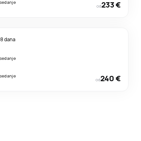
esedanje
233 €
od
8 dana
esedanje
esedanje
240 €
od