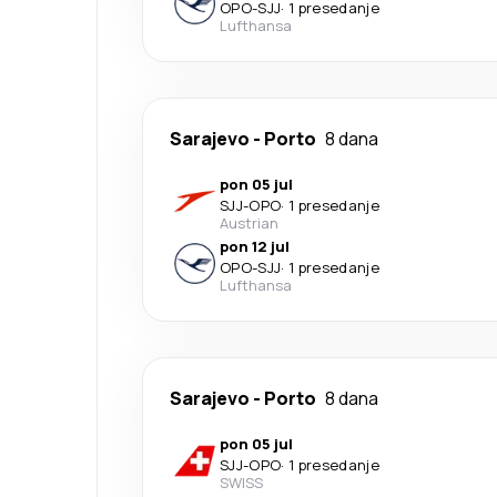
OPO
-
SJJ
·
1 presedanje
Lufthansa
Sarajevo
-
Porto
8 dana
pon 05 jul
SJJ
-
OPO
·
1 presedanje
Austrian
pon 12 jul
OPO
-
SJJ
·
1 presedanje
Lufthansa
Sarajevo
-
Porto
8 dana
pon 05 jul
SJJ
-
OPO
·
1 presedanje
SWISS