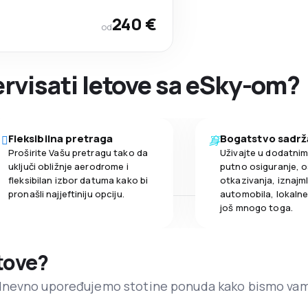
240 €
od
zervisati letove sa eSky-om?
Fleksibilna pretraga
Bogatstvo sadrž
Proširite Vašu pretragu tako da
Uživajte u dodatni
uključi obližnje aerodrome i
putno osiguranje, o
fleksibilan izbor datuma kako bi
otkazivanja, iznajml
pronašli najjeftiniju opciju.
automobila, lokalne 
još mnogo toga.
etove?
dnevno upoređujemo stotine ponuda kako bismo va