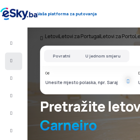
Vaša platforma za putovanja
Letovi
Letovi za Portugal
Letovi za Porto
Le
Let+Hotel
Povratni
U jednom smjeru
Avio
karte
Od
D
Letovanje
City
Break
Pretražite leto
Smještaj
Carneiro
Ponude