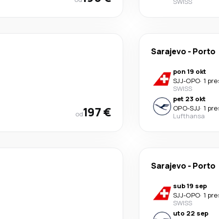
SWISS
Sarajevo
-
Porto
pon 19 okt
SJJ
-
OPO
·
1 pr
SWISS
pet 23 okt
197 €
OPO
-
SJJ
·
1 pr
od
Lufthansa
Sarajevo
-
Porto
sub 19 sep
SJJ
-
OPO
·
1 pr
SWISS
uto 22 sep