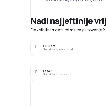
Nađi najjeftinije vri
Fleksibilni s datumima za putovanje? N
od 196 €
Najjeftiniji povratni let
petak
Najjeftiniji dan za let