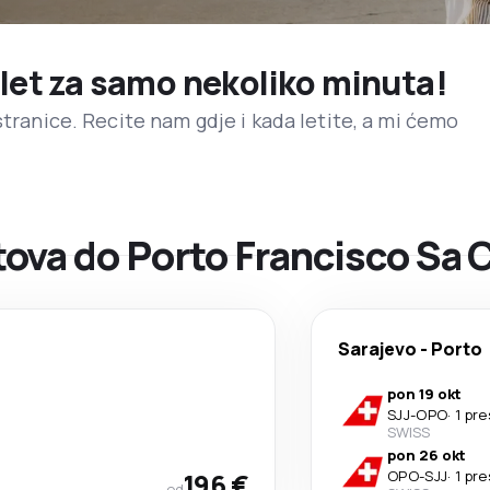
 let za samo nekoliko minuta!
stranice. Recite nam gdje i kada letite, a mi ćemo
ova do Porto Francisco Sa 
Sarajevo
-
Porto
pon 19 okt
SJJ
-
OPO
·
1 pr
SWISS
pon 26 okt
196 €
OPO
-
SJJ
·
1 pr
od