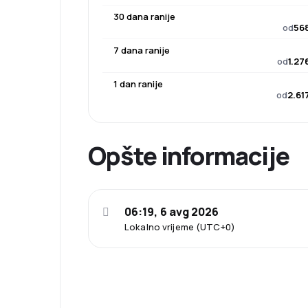
30 dana ranije
od
568
7 dana ranije
od
1.27
1 dan ranije
od
2.61
Opšte informacije
06:19, 6 avg 2026
Lokalno vrijeme (UTC+0)