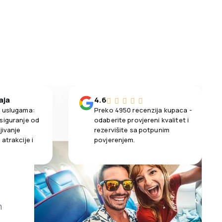
aja
4.6
m uslugama:
Preko 4950 recenzija kupaca -
siguranje od
odaberite provjereni kvalitet i
jivanje
rezervišite sa potpunim
atrakcije i
povjerenjem.
m