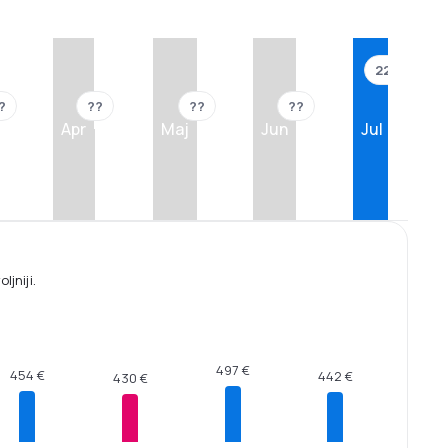
221 €
?
??
??
??
Apr
Maj
Jun
Jul
jniji.
497 €
454 €
442 €
430 €